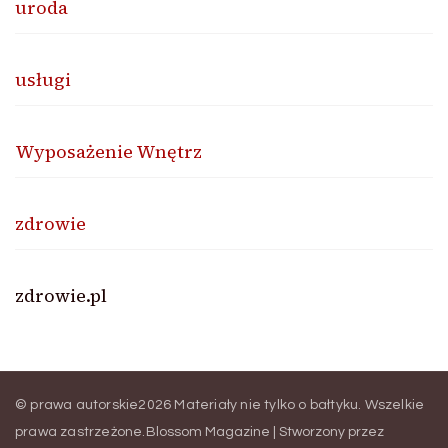
uroda
usługi
Wyposażenie Wnętrz
zdrowie
zdrowie.pl
© prawa autorskie2026
Materiały nie tylko o bałtyku
. Wszelkie
prawa zastrzeżone.
Blossom Magazine | Stworzony przez