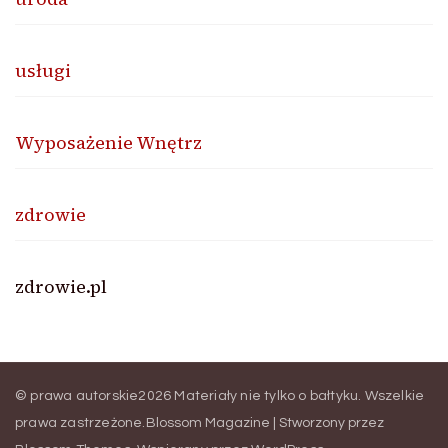
usługi
Wyposażenie Wnętrz
zdrowie
zdrowie.pl
© prawa autorskie2026
Materiały nie tylko o bałtyku
. Wszelkie
prawa zastrzeżone.
Blossom Magazine | Stworzony przez